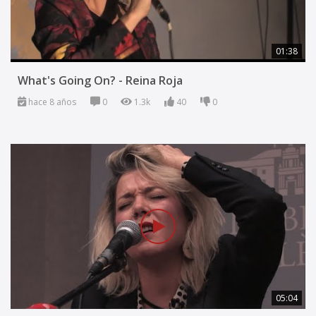
01:38
What's Going On? - Reina Roja
hace 8 años
0
1.3k
40
0
05:04