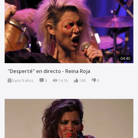
04:40
"Desperté" en directo - Reina Roja
hace 9 años
9
14.1k
189
0