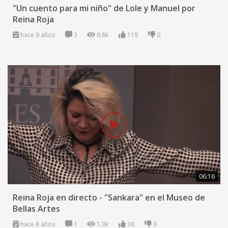
"Un cuento para mi niño" de Lole y Manuel por
Reina Roja
hace 9 años
3
6.8k
119
0
06:16
Reina Roja en directo - "Sankara" en el Museo de
Bellas Artes
hace 8 años
1
1.3k
38
0