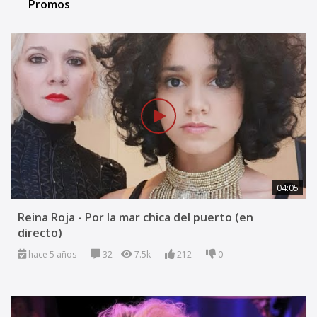
Promos
04:05
Reina Roja - Por la mar chica del puerto (en
directo)
hace 5 años
32
7.5k
212
0