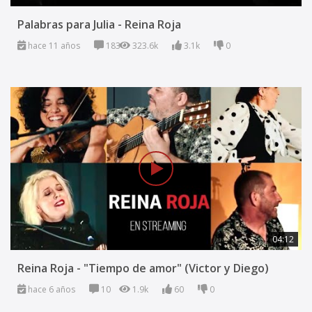
Palabras para Julia - Reina Roja
hace 11 años
183
323.6k
3.1k
0
04:12
Reina Roja - "Tiempo de amor" (Victor y Diego)
hace 6 años
10
1.9k
60
0