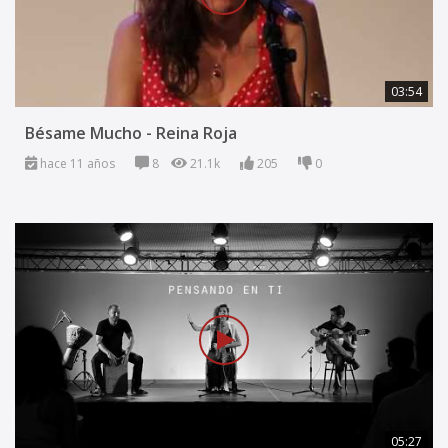
03:54
Bésame Mucho - Reina Roja
hace 11 años
8
21.1k
205
0
05:27