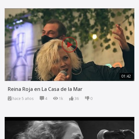
01:42
Reina Roja en La Casa de la Mar
hace 5 años
4
1k
36
0