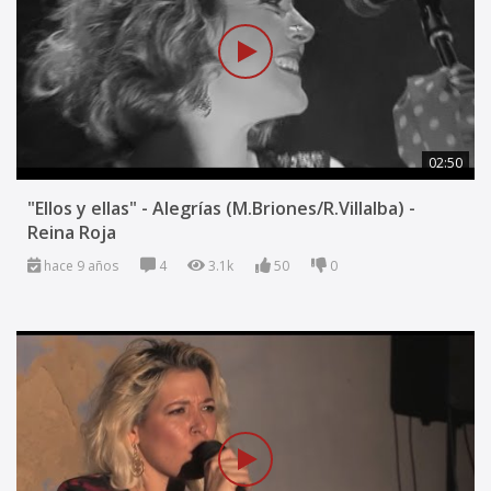
02:50
"Ellos y ellas" - Alegrías (M.Briones/R.Villalba) -
Reina Roja
hace 9 años
4
3.1k
50
0